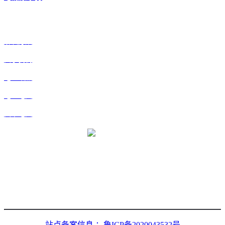
快捷
解决方案
关于我们
地区站点
地区地图
文章地图
微信二维码
站点备案信息 ：鲁ICP备2020043532号