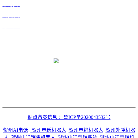
解决方案
关于我们
地区站点
地区地图
文章地图
微信二维码
站点备案信息 ：鲁ICP备2020043532号
贺州AI电话
贺州电话机器人
贺州电销机器人
贺州外呼机器
人
贺州电话销售机器人
贺州电话营销系统
贺州电话营销机