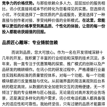
竞争力的价格优势。
与那些依赖众多人力、层层加价的服务相
比，讯小优直接将成本节约转化为您看得见的实惠。您选择讯
小优，不仅是选择了一款优质的产品或服务，更是选择了一种
直接与创作者对接、享受纯粹价值的全新模式。
在这里，您能
够以更低的价格享受到高品质、个性化的体验，让您的每一份
投入都能收获超值的回报。
品质匠心雕琢：专业铸就信赖
而说到品质，您大可放心。作为一名在开发领域深耕十
几年的开发，我积累了丰富的行业经验和深厚的技术沉淀。多
年来，我一直专注于优惠策略的探索、推广模式的创新以及产
品研发的精耕细作。在讯小优的研发过程中，严格遵循行业最
佳实践和高标准的质量管控体系，对每一个功能、每一个功能
模块都进行反复推敲与优化。从前端界面的简洁美观到后台系
统的稳定高效，从数据的安全加密到交互的流畅便捷，无一不
倾注了我的专业精神与匠心独运。无论是应对高并发的业务场
景，还是满足多样化的用户需求，讯小优电话机器人都具备强
大的适应性和可靠性。我始终坚信，只有过硬的品质才能赢得