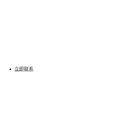
现在选择讯小优，让你的营销更简
单
无论您是小型企业还是大型企业，我们的技术人员都可以为您提供市
场上最好的定制解决方案。
立即联系
关于讯小优贺州电话机器人
讯小优商务电话 : 19258322391
邮箱：644424778@qq.com